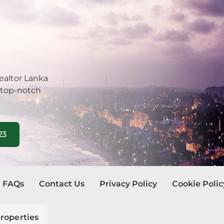
dana
y
nayake
ealtor Lanka
bathgoda
 top-notch
lapone
wala
23
atta
e
FAQs
Contact Us
Privacy Policy
Cookie Polic
aragama
roperties
yanganaya