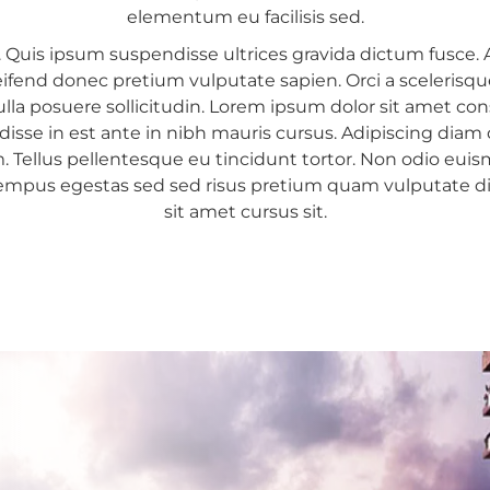
mbo 6
elementum eu facilisis sed.
ng. Quis ipsum suspendisse ultrices gravida dictum fusce. 
mbo 7
leifend donec pretium vulputate sapien. Orci a scelerisq
mbo 8
lla posuere sollicitudin. Lorem ipsum dolor sit amet cons
isse in est ante in nibh mauris cursus. Adipiscing diam 
wala
Tellus pellentesque eu tincidunt tortor. Non odio euismod
 Tempus egestas sed sed risus pretium quam vulputate di
oda
sit amet cursus sit.
paha
agama
aduwa
agama