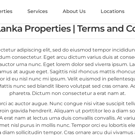
alangoda
rties
Services
About Us
Locations
rugiriya
Lanka Properties | Terms and C
aramulla
ctetur adipiscing elit, sed do eiusmod tempor incididunt
nvila
um consectetur. Eget arcu dictum varius duis at conse
at auctor urna nunc. Eget lorem dolor sed viverra ipsum. 
ndara
ivamus at augue eget. Sagittis nisl rhoncus mattis rhoncu
por id eu nisl nunc mi ipsum. Velit euismod in pellentes
mbo 05
Mattis nunc sed blandit libero volutpat sed cras ornare. 
mbo 2
pharetra. Dictum non consectetur a erat nam at.
 orci ac auctor augue. Nunc congue nisi vitae suscipit te
mbo 3
proin gravida hendrerit. Aliquam ut porttitor leo a diam sol
A erat nam at lectus urna duis convallis convallis. At var
mbo 4
amet nisl purus in mollis nunc. Tempor orci eu lobortis
 a diam sollicitudin tempor. Cras ornare arcu dui vivamus a