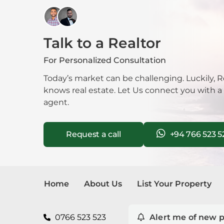
Kan
Kand
Talk to a Realtor
Katu
For Personalized Consultation
Today’s market can be challenging. Luckily, R
Kiri
knows real estate. Let Us connect you with a
agent.
Kiru
Kohu
Request a call
+94 766 523 5
Kosw
Kott
Home
About Us
List Your Property
Mah
0766 523 523
Alert me of new p
Mahi