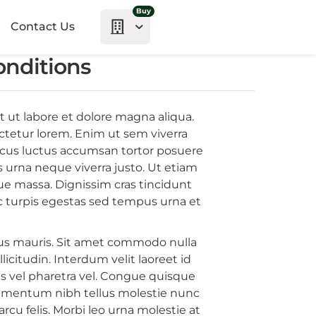
Buy
Contact Us
onditions
 ut labore et dolore magna aliqua.
ctetur lorem. Enim ut sem viverra
Lacus luctus accumsan tortor posuere
s urna neque viverra justo. Ut etiam
que massa. Dignissim cras tincidunt
Ac turpis egestas sed tempus urna et
llus mauris. Sit amet commodo nulla
licitudin. Interdum velit laoreet id
ius vel pharetra vel. Congue quisque
 elementum nibh tellus molestie nunc
rcu felis. Morbi leo urna molestie at