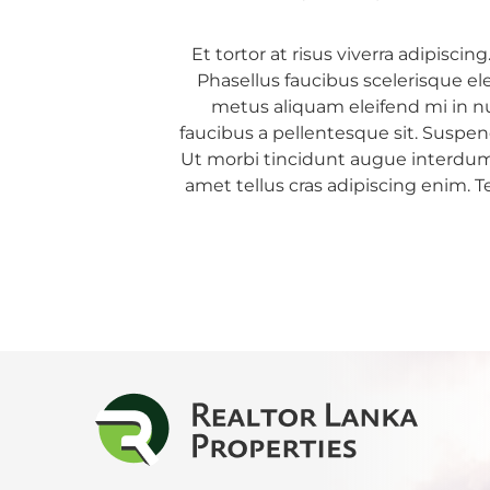
Colo
Et tortor at risus viverra adipisci
Colo
Phasellus faucibus scelerisque e
Colo
metus aliquam eleifend mi in nu
faucibus a pellentesque sit. Suspend
Dehi
Ut morbi tincidunt augue interdum. 
amet tellus cras adipiscing enim.
Delg
Galle
Gam
God
Hikk
Hom