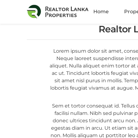
Amb
Home
Prope
Athu
Realtor 
Batt
Lorem ipsum dolor sit amet, conse
Bella
Neque laoreet suspendisse interd
aliquet. Nulla aliquet enim tortor 
Boku
ac ut. Tincidunt lobortis feugiat v
sit amet nisl purus in mollis. Tem
Colo
lobortis feugiat vivamus at augue. 
Colo
Sem et tortor consequat id. Tellus
Colo
facilisi nullam. Nibh sed pulvinar 
donec ultrices tincidunt arcu non. 
Colo
egestas diam in arcu. Ut etiam sit 
non. Mollis aliquam ut porttitor leo